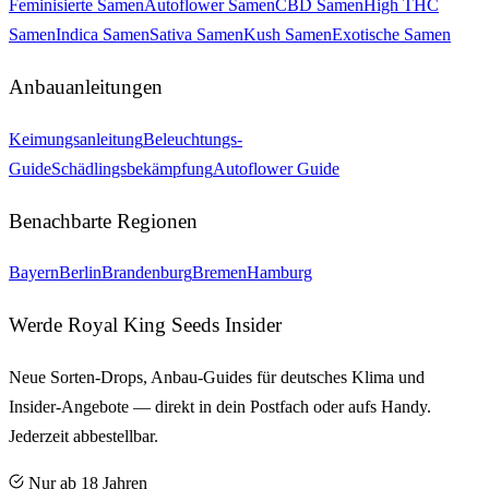
Feminisierte Samen
Autoflower Samen
CBD Samen
High THC
Samen
Indica Samen
Sativa Samen
Kush Samen
Exotische Samen
Anbauanleitungen
Keimungsanleitung
Beleuchtungs-
Guide
Schädlingsbekämpfung
Autoflower Guide
Benachbarte Regionen
Bayern
Berlin
Brandenburg
Bremen
Hamburg
Werde Royal King Seeds Insider
Neue Sorten-Drops, Anbau-Guides für deutsches Klima und
Insider-Angebote — direkt in dein Postfach oder aufs Handy.
Jederzeit abbestellbar.
Nur ab 18 Jahren