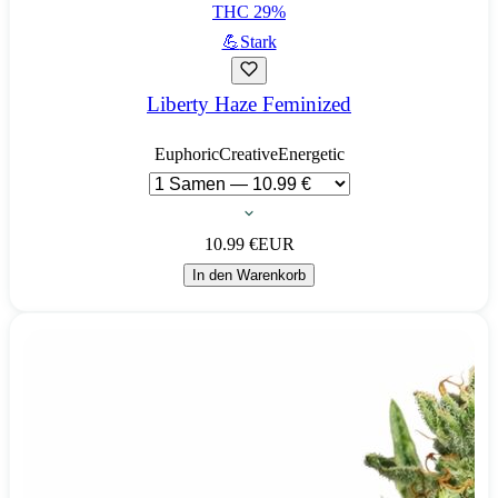
THC
29
%
💪
Stark
Liberty Haze Feminized
Euphoric
Creative
Energetic
10.99
€
EUR
In den Warenkorb