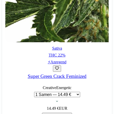
Sativa
THC
22
%
⚡
Anregend
Super Green Crack Feminized
Creative
Energetic
14.49
€
EUR