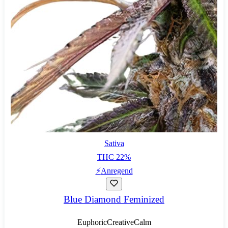
Sativa
THC
22
%
⚡
Anregend
Blue Diamond Feminized
Euphoric
Creative
Calm