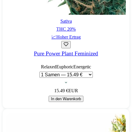
Sativa
THC
20
%
📈
Hoher Ertrag
Pure Power Plant Feminized
Relaxed
Euphoric
Energetic
15.49
€
EUR
In den Warenkorb