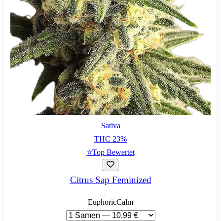
Sativa
THC
23
%
⭐
Top Bewertet
Citrus Sap Feminized
Euphoric
Calm