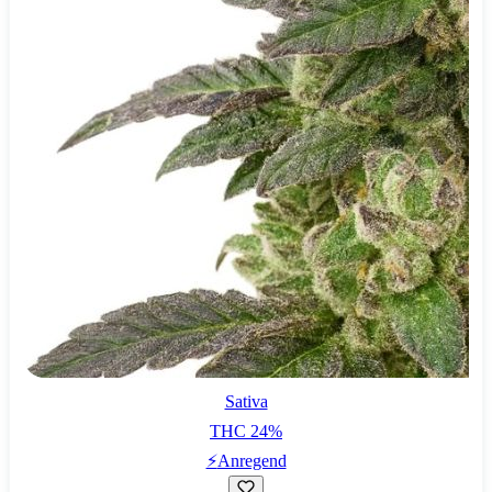
Sativa
THC
24
%
⚡
Anregend