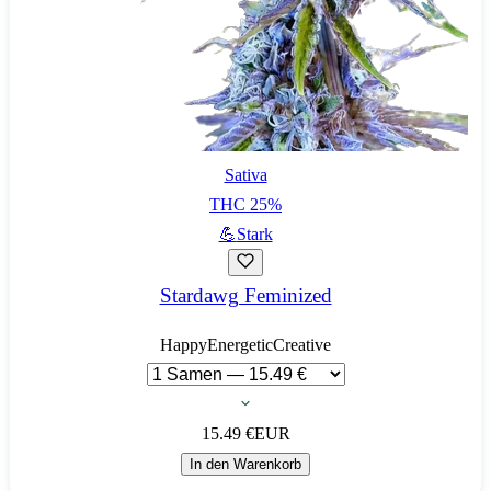
Sativa
THC
25
%
💪
Stark
Stardawg Feminized
Happy
Energetic
Creative
15.49
€
EUR
In den Warenkorb