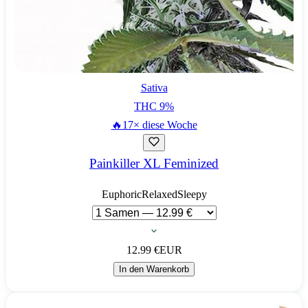
Sativa
THC
9
%
🔥
17× diese Woche
Painkiller XL Feminized
Euphoric
Relaxed
Sleepy
12.99
€
EUR
In den Warenkorb