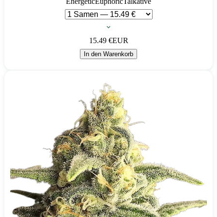
Energetic
Euphoric
Talkative
15.49
€
EUR
In den Warenkorb