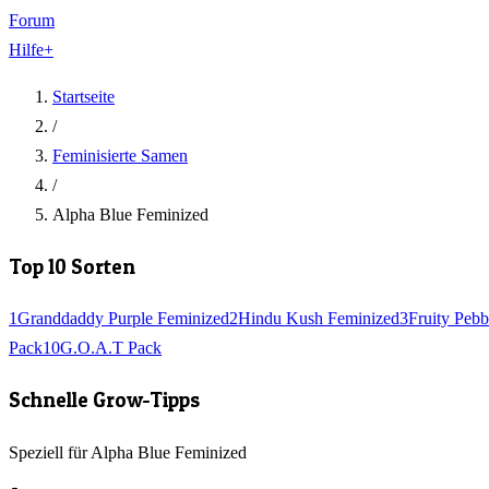
Forum
Hilfe
+
Startseite
/
Feminisierte Samen
/
Alpha Blue Feminized
Top 10 Sorten
1
Granddaddy Purple Feminized
2
Hindu Kush Feminized
3
Fruity Pebb
Pack
10
G.O.A.T Pack
Schnelle Grow-Tipps
Speziell für Alpha Blue Feminized