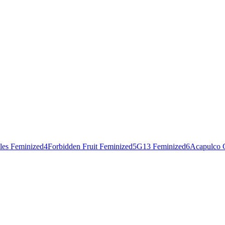
les Feminized
4
Forbidden Fruit Feminized
5
G13 Feminized
6
Acapulco 