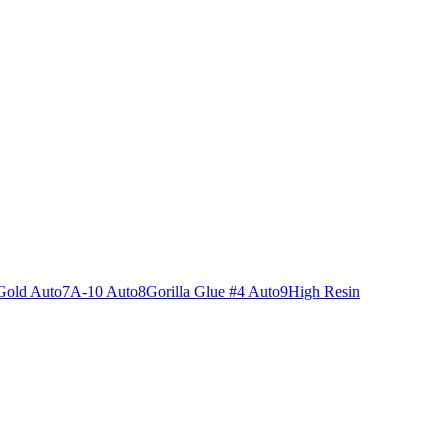
Gold Auto
7
A-10 Auto
8
Gorilla Glue #4 Auto
9
High Resin