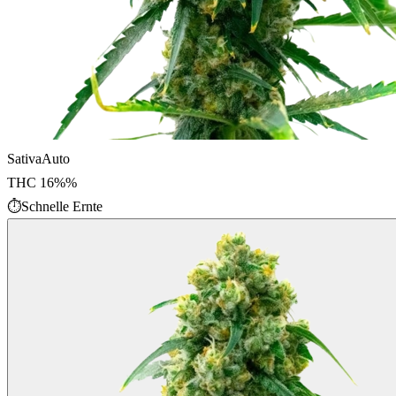
Sativa
Auto
THC
16%
%
⏱
Schnelle Ernte