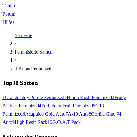
Tools
+
Forum
Hilfe
+
Startseite
/
Feminisierte Samen
/
3 Kings Feminized
Top 10 Sorten
1
Granddaddy Purple Feminized
2
Hindu Kush Feminized
3
Fruity
Pebbles Feminized
4
Forbidden Fruit Feminized
5
G13
Feminized
6
Acapulco Gold Auto
7
A-10 Auto
8
Gorilla Glue #4
Auto
9
High Resin Pack
10
G.O.A.T Pack
Notizen des Growers