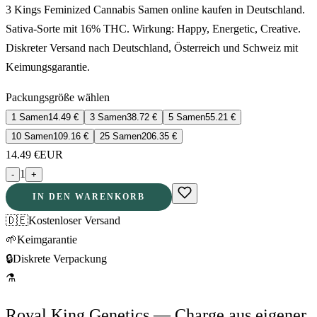
3 Kings Feminized Cannabis Samen online kaufen in Deutschland.
Sativa-Sorte mit 16% THC. Wirkung: Happy, Energetic, Creative.
Diskreter Versand nach Deutschland, Österreich und Schweiz mit
Keimungsgarantie.
Packungsgröße wählen
1 Samen
14.49
€
3 Samen
38.72
€
5 Samen
55.21
€
10 Samen
109.16
€
25 Samen
206.35
€
14.49
€
EUR
1
-
+
IN DEN WARENKORB
🇩🇪
Kostenloser Versand
🌱
Keimgarantie
🔒
Diskrete Verpackung
⚗
Royal King Genetics — Charge aus eigener