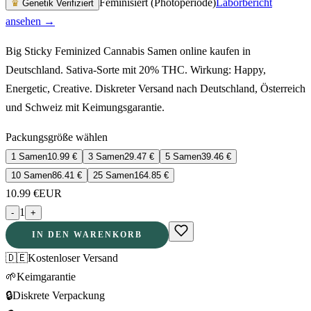
Feminisiert (Photoperiode)
Laborbericht
♛
Genetik Verifiziert
ansehen →
Big Sticky Feminized Cannabis Samen online kaufen in
Deutschland. Sativa-Sorte mit 20% THC. Wirkung: Happy,
Energetic, Creative. Diskreter Versand nach Deutschland, Österreich
und Schweiz mit Keimungsgarantie.
Packungsgröße wählen
1 Samen
10.99
€
3 Samen
29.47
€
5 Samen
39.46
€
10 Samen
86.41
€
25 Samen
164.85
€
10.99
€
EUR
1
-
+
IN DEN WARENKORB
🇩🇪
Kostenloser Versand
🌱
Keimgarantie
🔒
Diskrete Verpackung