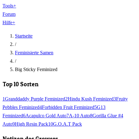
Tools
+
Forum
Hilfe
+
Startseite
/
Feminisierte Samen
/
Big Sticky Feminized
Top 10 Sorten
1
Granddaddy Purple Feminized
2
Hindu Kush Feminized
3
Fruity
Pebbles Feminized
4
Forbidden Fruit Feminized
5
G13
Feminized
6
Acapulco Gold Auto
7
A-10 Auto
8
Gorilla Glue #4
Auto
9
High Resin Pack
10
G.O.A.T Pack
Notizen des Growers