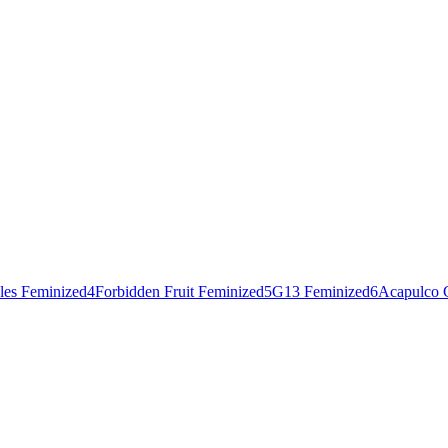
les Feminized
4
Forbidden Fruit Feminized
5
G13 Feminized
6
Acapulco 