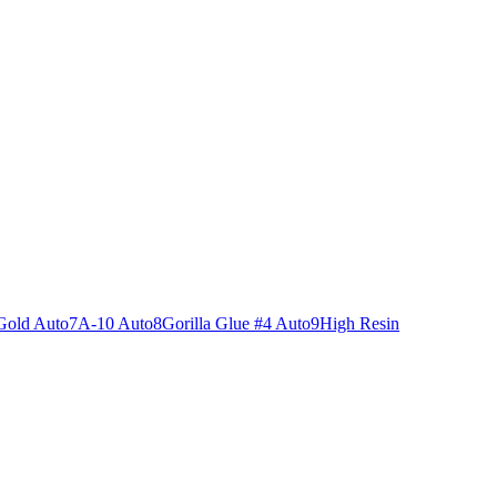
Gold Auto
7
A-10 Auto
8
Gorilla Glue #4 Auto
9
High Resin