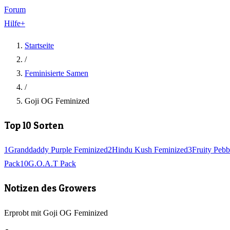
Forum
Hilfe
+
Startseite
/
Feminisierte Samen
/
Goji OG Feminized
Top 10 Sorten
1
Granddaddy Purple Feminized
2
Hindu Kush Feminized
3
Fruity Pebb
Pack
10
G.O.A.T Pack
Notizen des Growers
Erprobt mit Goji OG Feminized