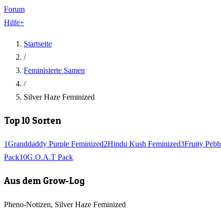
Forum
Hilfe
+
Startseite
/
Feminisierte Samen
/
Silver Haze Feminized
Top 10 Sorten
1
Granddaddy Purple Feminized
2
Hindu Kush Feminized
3
Fruity Pebb
Pack
10
G.O.A.T Pack
Aus dem Grow-Log
Pheno-Notizen, Silver Haze Feminized