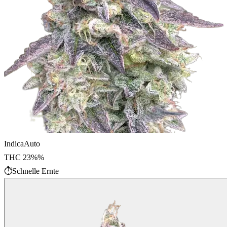
Indica
Auto
THC
23%
%
⏱
Schnelle Ernte