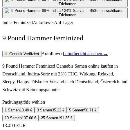
Indica
Feminized
Autoflower
Auf Lager
9 Pound Hammer Feminized
Autoflower
Laborbericht ansehen →
♛
Genetik Verifiziert
9 Pound Hammer Feminized Cannabis Samen online kaufen in
Deutschland. Indica-Sorte mit 23% THC. Wirkung: Relaxed,
Sleepy, Happy. Diskreter Versand nach Deutschland, Österreich und
Schweiz mit Keimungsgarantie.
Packungsgröße wählen
1 Samen
13.49
€
3 Samen
35.22
€
5 Samen
50.71
€
10 Samen
107.66
€
25 Samen
191.35
€
13.49
€
EUR