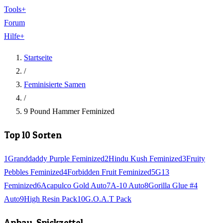
Tools
+
Forum
Hilfe
+
Startseite
/
Feminisierte Samen
/
9 Pound Hammer Feminized
Top 10 Sorten
1
Granddaddy Purple Feminized
2
Hindu Kush Feminized
3
Fruity
Pebbles Feminized
4
Forbidden Fruit Feminized
5
G13
Feminized
6
Acapulco Gold Auto
7
A-10 Auto
8
Gorilla Glue #4
Auto
9
High Resin Pack
10
G.O.A.T Pack
Anbau-Spickzettel