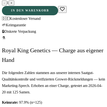
1
-
+
IN DEN WARENKORB
🇩🇪
Kostenloser Versand
🌱
Keimgarantie
🔒
Diskrete Verpackung
⚗
Royal King Genetics — Charge aus eigener
Hand
Die folgenden Zahlen stammen aus unserer internen Saatgut-
Qualitätskontrolle und verifizierten Grower-Rückmeldungen — kein
Marketing-Sprech. Erhoben an einer Charge, getestet am
2026-04-
20
mit
125
Samen.
Keimrate:
97.9
% (n=
125
)