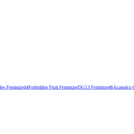
les Feminized
4
Forbidden Fruit Feminized
5
G13 Feminized
6
Acapulco 