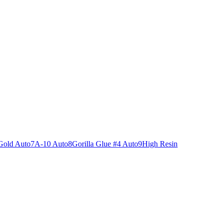
Gold Auto
7
A-10 Auto
8
Gorilla Glue #4 Auto
9
High Resin