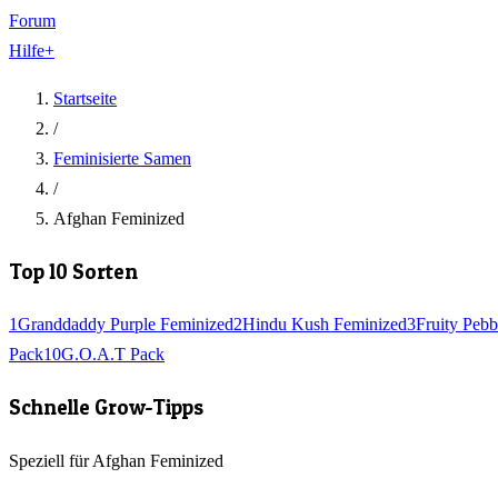
Forum
Hilfe
+
Startseite
/
Feminisierte Samen
/
Afghan Feminized
Top 10 Sorten
1
Granddaddy Purple Feminized
2
Hindu Kush Feminized
3
Fruity Pebb
Pack
10
G.O.A.T Pack
Schnelle Grow-Tipps
Speziell für Afghan Feminized