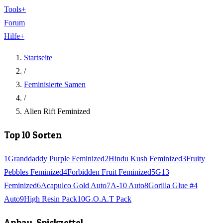
Tools
+
Forum
Hilfe
+
Startseite
/
Feminisierte Samen
/
Alien Rift Feminized
Top 10 Sorten
1
Granddaddy Purple Feminized
2
Hindu Kush Feminized
3
Fruity
Pebbles Feminized
4
Forbidden Fruit Feminized
5
G13
Feminized
6
Acapulco Gold Auto
7
A-10 Auto
8
Gorilla Glue #4
Auto
9
High Resin Pack
10
G.O.A.T Pack
Anbau-Spickzettel