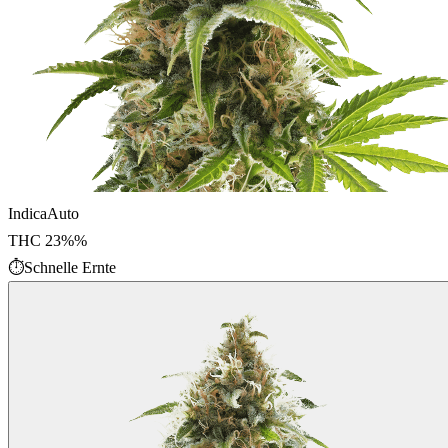
Indica
Auto
THC
23%
%
⏱
Schnelle Ernte