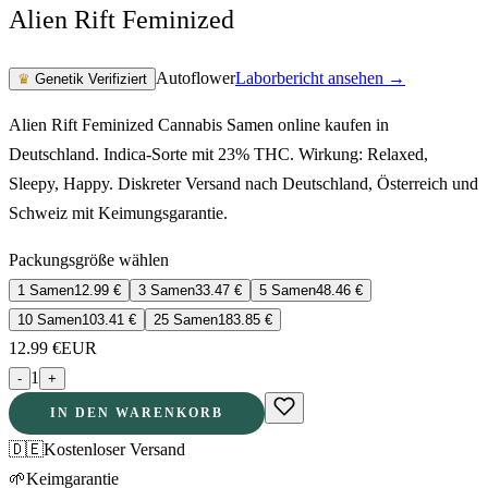
Alien Rift Feminized
Autoflower
Laborbericht ansehen →
♛
Genetik Verifiziert
Alien Rift Feminized Cannabis Samen online kaufen in
Deutschland. Indica-Sorte mit 23% THC. Wirkung: Relaxed,
Sleepy, Happy. Diskreter Versand nach Deutschland, Österreich und
Schweiz mit Keimungsgarantie.
Packungsgröße wählen
1 Samen
12.99
€
3 Samen
33.47
€
5 Samen
48.46
€
10 Samen
103.41
€
25 Samen
183.85
€
12.99
€
EUR
1
-
+
IN DEN WARENKORB
🇩🇪
Kostenloser Versand
🌱
Keimgarantie