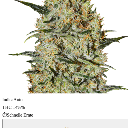
Indica
Auto
THC
14%
%
⏱
Schnelle Ernte