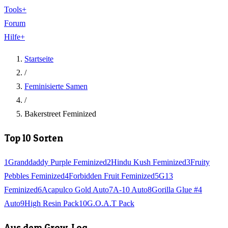
Tools
+
Forum
Hilfe
+
Startseite
/
Feminisierte Samen
/
Bakerstreet Feminized
Top 10 Sorten
1
Granddaddy Purple Feminized
2
Hindu Kush Feminized
3
Fruity
Pebbles Feminized
4
Forbidden Fruit Feminized
5
G13
Feminized
6
Acapulco Gold Auto
7
A-10 Auto
8
Gorilla Glue #4
Auto
9
High Resin Pack
10
G.O.A.T Pack
Aus dem Grow-Log