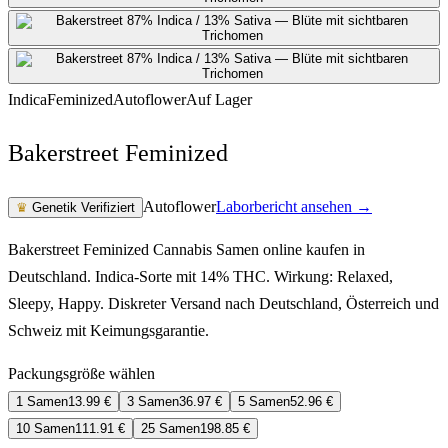
Indica
Feminized
Autoflower
Auf Lager
Bakerstreet Feminized
Autoflower
Laborbericht ansehen →
♛
Genetik Verifiziert
Bakerstreet Feminized Cannabis Samen online kaufen in
Deutschland. Indica-Sorte mit 14% THC. Wirkung: Relaxed,
Sleepy, Happy. Diskreter Versand nach Deutschland, Österreich und
Schweiz mit Keimungsgarantie.
Packungsgröße wählen
1 Samen
13.99
€
3 Samen
36.97
€
5 Samen
52.96
€
10 Samen
111.91
€
25 Samen
198.85
€