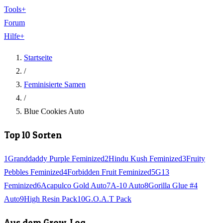
Tools
+
Forum
Hilfe
+
Startseite
/
Feminisierte Samen
/
Blue Cookies Auto
Top 10 Sorten
1
Granddaddy Purple Feminized
2
Hindu Kush Feminized
3
Fruity
Pebbles Feminized
4
Forbidden Fruit Feminized
5
G13
Feminized
6
Acapulco Gold Auto
7
A-10 Auto
8
Gorilla Glue #4
Auto
9
High Resin Pack
10
G.O.A.T Pack
Aus dem Grow-Log