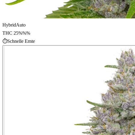
Hybrid
Auto
THC
25%%
%
⏱
Schnelle Ernte