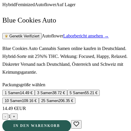
Hybrid
Feminized
Autoflower
Auf Lager
Blue Cookies Auto
Autoflower
Laborbericht ansehen →
♛
Genetik Verifiziert
Blue Cookies Auto Cannabis Samen online kaufen in Deutschland.
Hybrid-Sorte mit 25%% THC. Wirkung: Focused, Happy, Relaxed.
Diskreter Versand nach Deutschland, Österreich und Schweiz mit
Keimungsgarantie.
Packungsgröße wählen
1 Samen
14.49
€
3 Samen
38.72
€
5 Samen
55.21
€
10 Samen
109.16
€
25 Samen
206.35
€
14.49
€
EUR
1
-
+
IN DEN WARENKORB