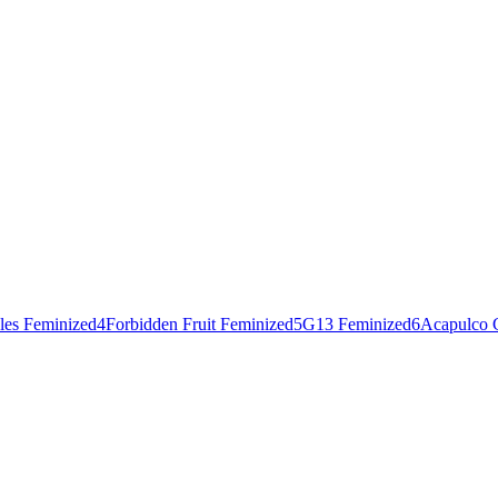
les Feminized
4
Forbidden Fruit Feminized
5
G13 Feminized
6
Acapulco 