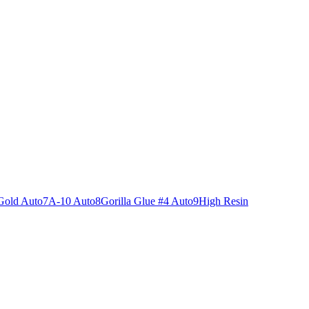
Gold Auto
7
A-10 Auto
8
Gorilla Glue #4 Auto
9
High Resin