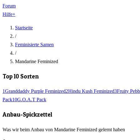
Forum
Hilfe
+
Startseite
/
Feminisierte Samen
/
Mandarine Feminized
Top 10 Sorten
1
Granddaddy Purple Feminized
2
Hindu Kush Feminized
3
Fruity Pebb
Pack
10
G.O.A.T Pack
Anbau-Spickzettel
Was wir beim Anbau von Mandarine Feminized gelernt haben