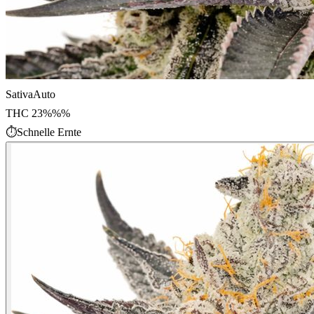
Sativa
Auto
THC
23%%
%
⏱
Schnelle Ernte