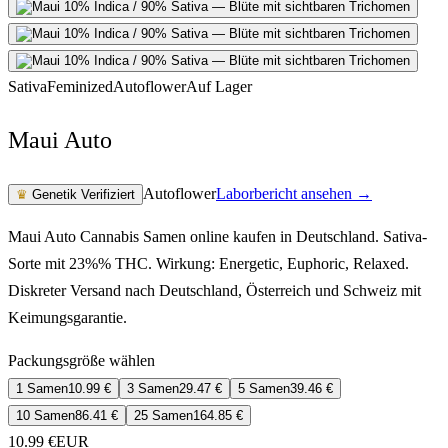
Sativa
Feminized
Autoflower
Auf Lager
Maui Auto
Autoflower
Laborbericht ansehen →
♛
Genetik Verifiziert
Maui Auto Cannabis Samen online kaufen in Deutschland. Sativa-
Sorte mit 23%% THC. Wirkung: Energetic, Euphoric, Relaxed.
Diskreter Versand nach Deutschland, Österreich und Schweiz mit
Keimungsgarantie.
Packungsgröße wählen
1 Samen
10.99
€
3 Samen
29.47
€
5 Samen
39.46
€
10 Samen
86.41
€
25 Samen
164.85
€
10.99
€
EUR