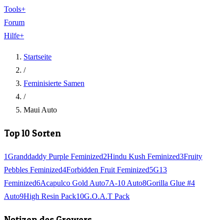
Tools
+
Forum
Hilfe
+
Startseite
/
Feminisierte Samen
/
Maui Auto
Top 10 Sorten
1
Granddaddy Purple Feminized
2
Hindu Kush Feminized
3
Fruity
Pebbles Feminized
4
Forbidden Fruit Feminized
5
G13
Feminized
6
Acapulco Gold Auto
7
A-10 Auto
8
Gorilla Glue #4
Auto
9
High Resin Pack
10
G.O.A.T Pack
Notizen des Growers