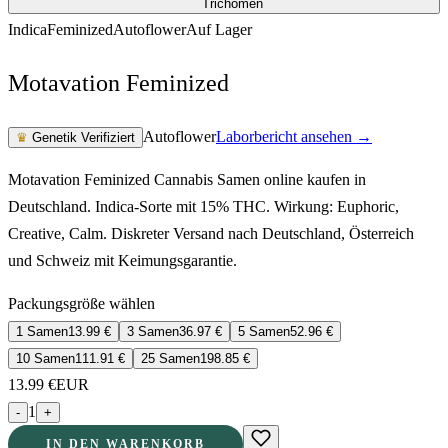
Indica
Feminized
Autoflower
Auf Lager
Motavation Feminized
Autoflower
Laborbericht ansehen →
♛
Genetik Verifiziert
Motavation Feminized Cannabis Samen online kaufen in
Deutschland. Indica-Sorte mit 15% THC. Wirkung: Euphoric,
Creative, Calm. Diskreter Versand nach Deutschland, Österreich
und Schweiz mit Keimungsgarantie.
Packungsgröße wählen
1 Samen
13.99
€
3 Samen
36.97
€
5 Samen
52.96
€
10 Samen
111.91
€
25 Samen
198.85
€
13.99
€
EUR
1
-
+
IN DEN WARENKORB