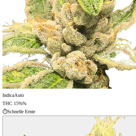
Indica
Auto
THC
15%
%
⏱
Schnelle Ernte