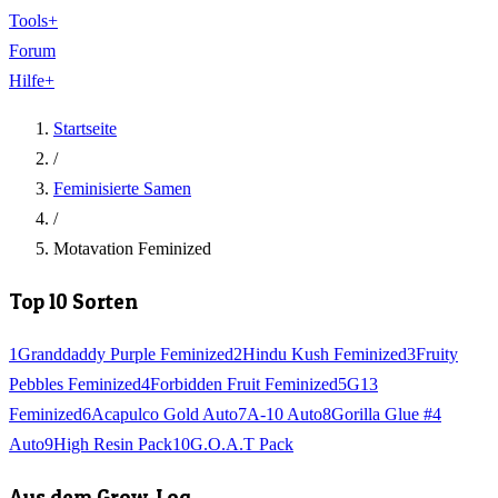
Tools
+
Forum
Hilfe
+
Startseite
/
Feminisierte Samen
/
Motavation Feminized
Top 10 Sorten
1
Granddaddy Purple Feminized
2
Hindu Kush Feminized
3
Fruity
Pebbles Feminized
4
Forbidden Fruit Feminized
5
G13
Feminized
6
Acapulco Gold Auto
7
A-10 Auto
8
Gorilla Glue #4
Auto
9
High Resin Pack
10
G.O.A.T Pack
Aus dem Grow-Log