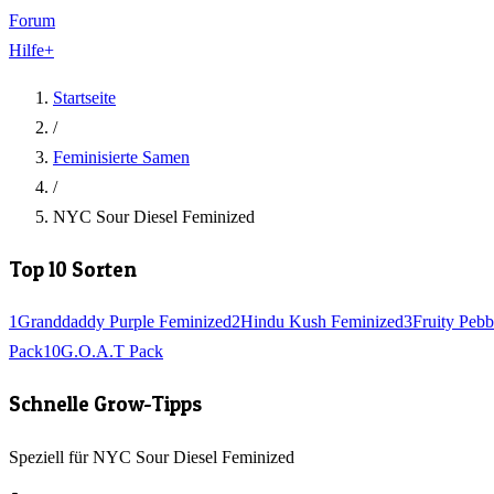
Forum
Hilfe
+
Startseite
/
Feminisierte Samen
/
NYC Sour Diesel Feminized
Top 10 Sorten
1
Granddaddy Purple Feminized
2
Hindu Kush Feminized
3
Fruity Pebb
Pack
10
G.O.A.T Pack
Schnelle Grow-Tipps
Speziell für NYC Sour Diesel Feminized