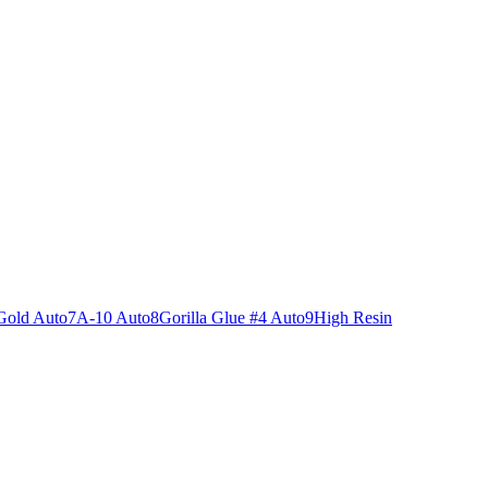
Gold Auto
7
A-10 Auto
8
Gorilla Glue #4 Auto
9
High Resin