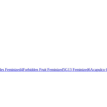
les Feminized
4
Forbidden Fruit Feminized
5
G13 Feminized
6
Acapulco 