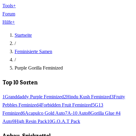
Tools
+
Forum
Hilfe
+
Startseite
/
Feminisierte Samen
/
Purple Gorilla Feminized
Top 10 Sorten
1
Granddaddy Purple Feminized
2
Hindu Kush Feminized
3
Fruity
Pebbles Feminized
4
Forbidden Fruit Feminized
5
G13
Feminized
6
Acapulco Gold Auto
7
A-10 Auto
8
Gorilla Glue #4
Auto
9
High Resin Pack
10
G.O.A.T Pack
Anbau-Spickzettel