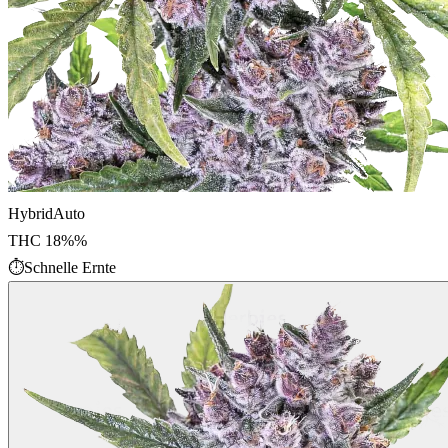
Hybrid
Auto
THC
18%
%
⏱
Schnelle Ernte