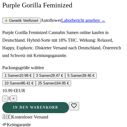
Purple Gorilla Feminized
Autoflower
Laborbericht ansehen →
♛
Genetik Verifiziert
Purple Gorilla Feminized Cannabis Samen online kaufen in
Deutschland. Hybrid-Sorte mit 18% THC. Wirkung: Relaxed,
Happy, Euphoric. Diskreter Versand nach Deutschland, Österreich
und Schweiz mit Keimungsgarantie.
Packungsgröße wählen
1 Samen
10.99
€
3 Samen
29.47
€
5 Samen
39.46
€
10 Samen
86.41
€
25 Samen
164.85
€
10.99
€
EUR
1
-
+
IN DEN WARENKORB
🇩🇪
Kostenloser Versand
🌱
Keimgarantie