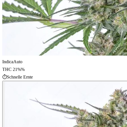
Indica
Auto
THC
21%
%
⏱
Schnelle Ernte