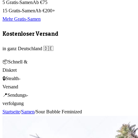
5 Gratis-Samen
Ab €75
15 Gratis-Samen
Ab €200+
Mehr Gratis-Samen
Kostenloser Versand
in ganz Deutschland 🇩🇪
📦
Schnell &
Diskret
🔒
Stealth-
Versand
📍
Sendungs-
verfolgung
Startseite
/
Samen
/
Sour Bubble Feminized