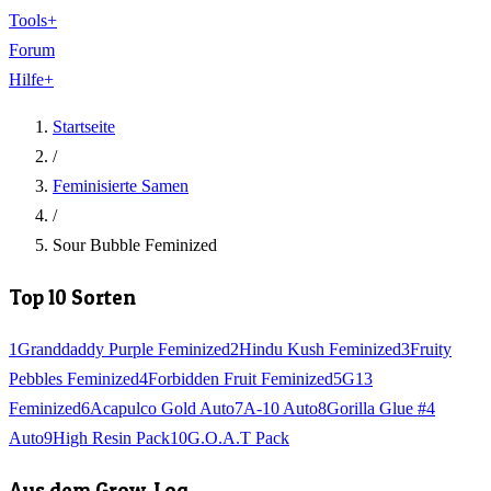
Tools
+
Forum
Hilfe
+
Startseite
/
Feminisierte Samen
/
Sour Bubble Feminized
Top 10 Sorten
1
Granddaddy Purple Feminized
2
Hindu Kush Feminized
3
Fruity
Pebbles Feminized
4
Forbidden Fruit Feminized
5
G13
Feminized
6
Acapulco Gold Auto
7
A-10 Auto
8
Gorilla Glue #4
Auto
9
High Resin Pack
10
G.O.A.T Pack
Aus dem Grow-Log