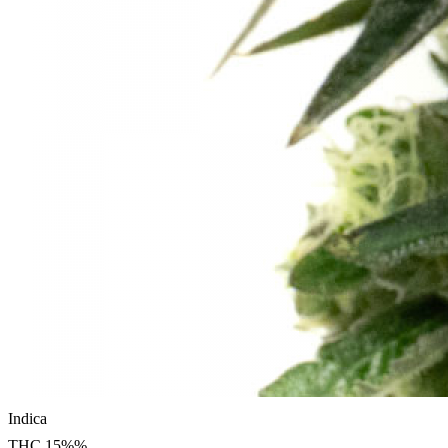
Indica
THC
15%
%