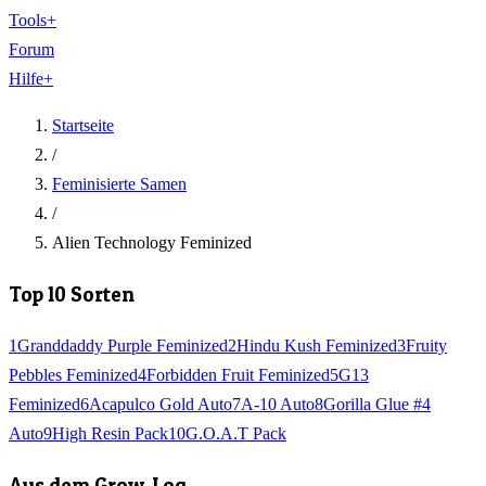
Tools
+
Forum
Hilfe
+
Startseite
/
Feminisierte Samen
/
Alien Technology Feminized
Top 10 Sorten
1
Granddaddy Purple Feminized
2
Hindu Kush Feminized
3
Fruity
Pebbles Feminized
4
Forbidden Fruit Feminized
5
G13
Feminized
6
Acapulco Gold Auto
7
A-10 Auto
8
Gorilla Glue #4
Auto
9
High Resin Pack
10
G.O.A.T Pack
Aus dem Grow-Log