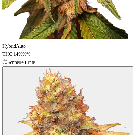
Hybrid
Auto
THC
14%%
%
⏱
Schnelle Ernte