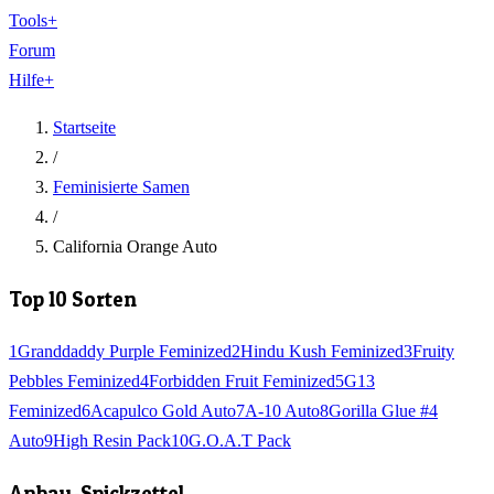
Tools
+
Forum
Hilfe
+
Startseite
/
Feminisierte Samen
/
California Orange Auto
Top 10 Sorten
1
Granddaddy Purple Feminized
2
Hindu Kush Feminized
3
Fruity
Pebbles Feminized
4
Forbidden Fruit Feminized
5
G13
Feminized
6
Acapulco Gold Auto
7
A-10 Auto
8
Gorilla Glue #4
Auto
9
High Resin Pack
10
G.O.A.T Pack
Anbau-Spickzettel