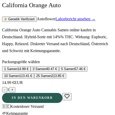
California Orange Auto
Autoflower
Laborbericht ansehen →
♛
Genetik Verifiziert
California Orange Auto Cannabis Samen online kaufen in
Deutschland. Hybrid-Sorte mit 14%% THC. Wirkung: Euphoric,
Happy, Relaxed. Diskreter Versand nach Deutschland, Österreich
und Schweiz mit Keimungsgarantie.
Packungsgröße wählen
1 Samen
14.99
€
3 Samen
40.47
€
5 Samen
57.46
€
10 Samen
113.41
€
25 Samen
213.85
€
14.99
€
EUR
1
-
+
IN DEN WARENKORB
🇩🇪
Kostenloser Versand
🌱
Keimgarantie