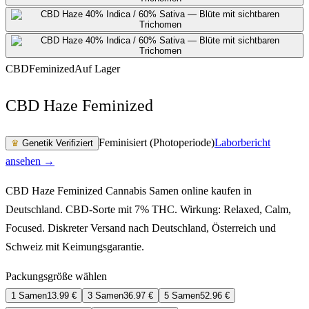
CBD
Feminized
Auf Lager
CBD Haze Feminized
Feminisiert (Photoperiode)
Laborbericht
♛
Genetik Verifiziert
ansehen →
CBD Haze Feminized Cannabis Samen online kaufen in
Deutschland. CBD-Sorte mit 7% THC. Wirkung: Relaxed, Calm,
Focused. Diskreter Versand nach Deutschland, Österreich und
Schweiz mit Keimungsgarantie.
Packungsgröße wählen
1 Samen
13.99
€
3 Samen
36.97
€
5 Samen
52.96
€