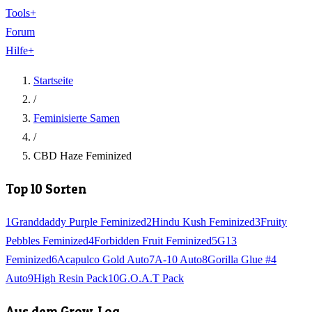
Tools
+
Forum
Hilfe
+
Startseite
/
Feminisierte Samen
/
CBD Haze Feminized
Top 10 Sorten
1
Granddaddy Purple Feminized
2
Hindu Kush Feminized
3
Fruity
Pebbles Feminized
4
Forbidden Fruit Feminized
5
G13
Feminized
6
Acapulco Gold Auto
7
A-10 Auto
8
Gorilla Glue #4
Auto
9
High Resin Pack
10
G.O.A.T Pack
Aus dem Grow-Log