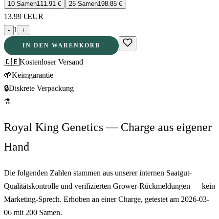
10 Samen
111.91
€
25 Samen
198.85
€
13.99
€
EUR
1
-
+
IN DEN WARENKORB
🇩🇪
Kostenloser Versand
🌱
Keimgarantie
🔒
Diskrete Verpackung
⚗
Royal King Genetics — Charge aus eigener
Hand
Die folgenden Zahlen stammen aus unserer internen Saatgut-
Qualitätskontrolle und verifizierten Grower-Rückmeldungen — kein
Marketing-Sprech. Erhoben an einer Charge, getestet am
2026-03-
06
mit
200
Samen.