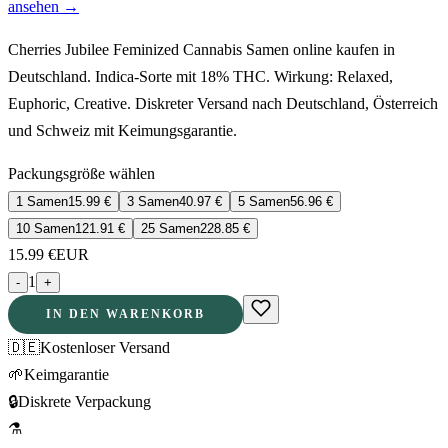
ansehen →
Cherries Jubilee Feminized Cannabis Samen online kaufen in
Deutschland. Indica-Sorte mit 18% THC. Wirkung: Relaxed,
Euphoric, Creative. Diskreter Versand nach Deutschland, Österreich
und Schweiz mit Keimungsgarantie.
Packungsgröße wählen
1 Samen
15.99
€
3 Samen
40.97
€
5 Samen
56.96
€
10 Samen
121.91
€
25 Samen
228.85
€
15.99
€
EUR
1
-
+
IN DEN WARENKORB
🇩🇪
Kostenloser Versand
🌱
Keimgarantie
🔒
Diskrete Verpackung
⚗