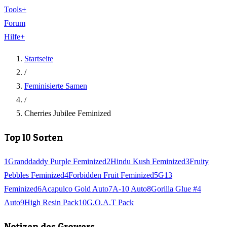
Tools
+
Forum
Hilfe
+
Startseite
/
Feminisierte Samen
/
Cherries Jubilee Feminized
Top 10 Sorten
1
Granddaddy Purple Feminized
2
Hindu Kush Feminized
3
Fruity
Pebbles Feminized
4
Forbidden Fruit Feminized
5
G13
Feminized
6
Acapulco Gold Auto
7
A-10 Auto
8
Gorilla Glue #4
Auto
9
High Resin Pack
10
G.O.A.T Pack
Notizen des Growers