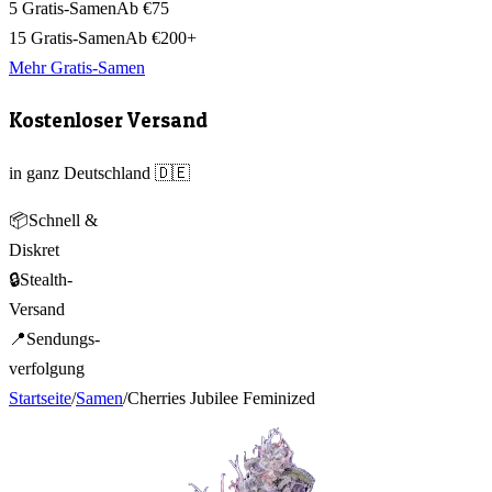
5 Gratis-Samen
Ab €75
15 Gratis-Samen
Ab €200+
Mehr Gratis-Samen
Kostenloser Versand
in ganz Deutschland 🇩🇪
📦
Schnell &
Diskret
🔒
Stealth-
Versand
📍
Sendungs-
verfolgung
Startseite
/
Samen
/
Cherries Jubilee Feminized