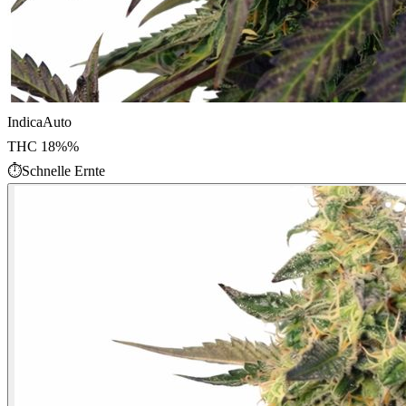
Indica
Auto
THC
18%
%
⏱
Schnelle Ernte