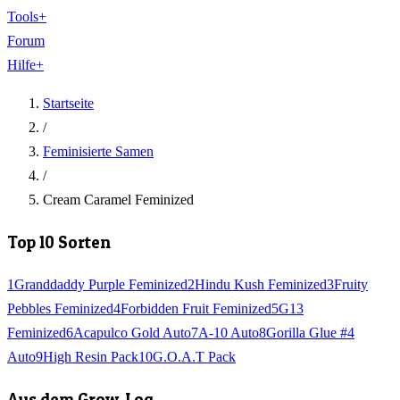
Tools
+
Forum
Hilfe
+
Startseite
/
Feminisierte Samen
/
Cream Caramel Feminized
Top 10 Sorten
1
Granddaddy Purple Feminized
2
Hindu Kush Feminized
3
Fruity
Pebbles Feminized
4
Forbidden Fruit Feminized
5
G13
Feminized
6
Acapulco Gold Auto
7
A-10 Auto
8
Gorilla Glue #4
Auto
9
High Resin Pack
10
G.O.A.T Pack
Aus dem Grow-Log