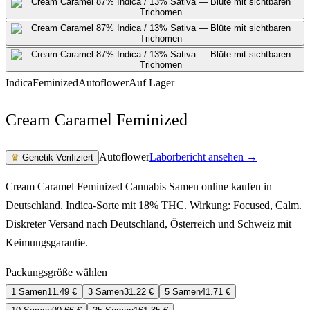
Indica
Feminized
Autoflower
Auf Lager
Cream Caramel Feminized
Autoflower
Laborbericht ansehen →
♛
Genetik Verifiziert
Cream Caramel Feminized Cannabis Samen online kaufen in
Deutschland. Indica-Sorte mit 18% THC. Wirkung: Focused, Calm.
Diskreter Versand nach Deutschland, Österreich und Schweiz mit
Keimungsgarantie.
Packungsgröße wählen
1 Samen
11.49
€
3 Samen
31.22
€
5 Samen
41.71
€