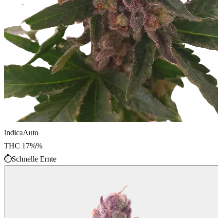
Indica
Auto
THC
17%
%
⏱
Schnelle Ernte