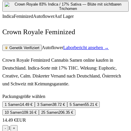
Indica
Feminized
Autoflower
Auf Lager
Crown Royale Feminized
Autoflower
Laborbericht ansehen →
♛
Genetik Verifiziert
Crown Royale Feminized Cannabis Samen online kaufen in
Deutschland. Indica-Sorte mit 17% THC. Wirkung: Euphoric,
Creative, Calm. Diskreter Versand nach Deutschland, Österreich
und Schweiz mit Keimungsgarantie.
Packungsgröße wählen
1 Samen
14.49
€
3 Samen
38.72
€
5 Samen
55.21
€
10 Samen
109.16
€
25 Samen
206.35
€
14.49
€
EUR
1
-
+