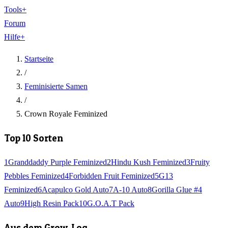
Tools
+
Forum
Hilfe
+
Startseite
/
Feminisierte Samen
/
Crown Royale Feminized
Top 10 Sorten
1
Granddaddy Purple Feminized
2
Hindu Kush Feminized
3
Fruity
Pebbles Feminized
4
Forbidden Fruit Feminized
5
G13
Feminized
6
Acapulco Gold Auto
7
A-10 Auto
8
Gorilla Glue #4
Auto
9
High Resin Pack
10
G.O.A.T Pack
Aus dem Grow-Log