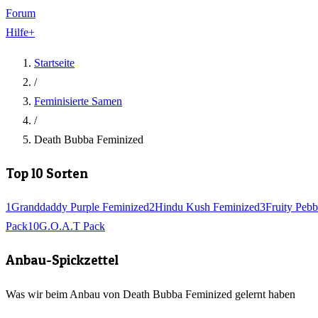
Forum
Hilfe
+
Startseite
/
Feminisierte Samen
/
Death Bubba Feminized
Top 10 Sorten
1
Granddaddy Purple Feminized
2
Hindu Kush Feminized
3
Fruity Pebb
Pack
10
G.O.A.T Pack
Anbau-Spickzettel
Was wir beim Anbau von Death Bubba Feminized gelernt haben