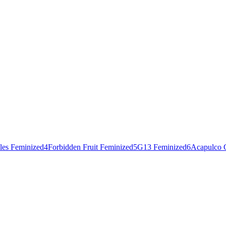
les Feminized
4
Forbidden Fruit Feminized
5
G13 Feminized
6
Acapulco 