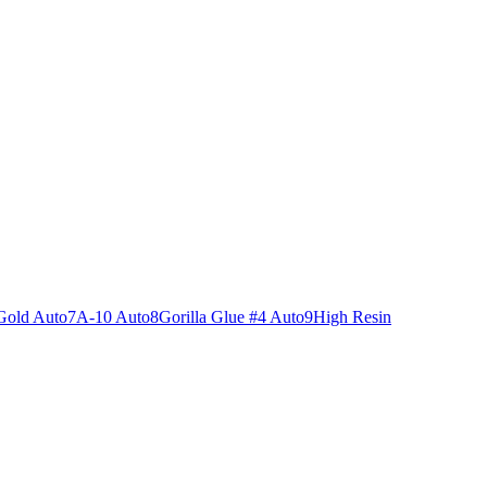
Gold Auto
7
A-10 Auto
8
Gorilla Glue #4 Auto
9
High Resin