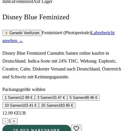
Indica
Feminized
Auf Lager
Disney Blue Feminized
Feminisiert (Photoperiode)
Laborbericht
♛
Genetik Verifiziert
ansehen →
Disney Blue Feminized Cannabis Samen online kaufen in
Deutschland. Indica-Sorte mit 24% THC. Wirkung: Euphoric,
Creative, Calm. Diskreter Versand nach Deutschland, Österreich
und Schweiz mit Keimungsgarantie.
Packungsgröße wählen
1 Samen
12.99
€
3 Samen
33.47
€
5 Samen
48.46
€
10 Samen
103.41
€
25 Samen
183.85
€
12.99
€
EUR
1
-
+
IN DEN WARENKORB