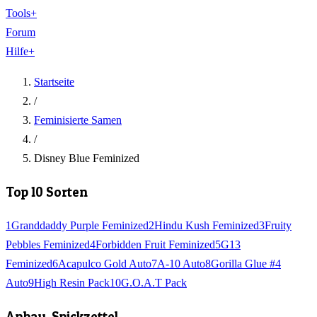
Tools
+
Forum
Hilfe
+
Startseite
/
Feminisierte Samen
/
Disney Blue Feminized
Top 10 Sorten
1
Granddaddy Purple Feminized
2
Hindu Kush Feminized
3
Fruity
Pebbles Feminized
4
Forbidden Fruit Feminized
5
G13
Feminized
6
Acapulco Gold Auto
7
A-10 Auto
8
Gorilla Glue #4
Auto
9
High Resin Pack
10
G.O.A.T Pack
Anbau-Spickzettel