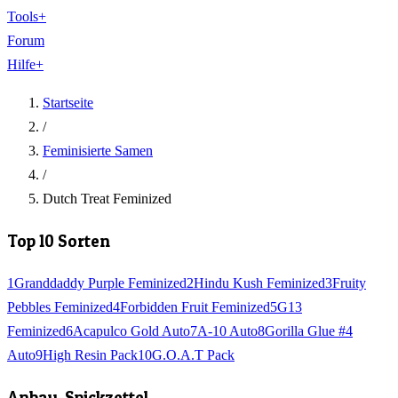
Tools
+
Forum
Hilfe
+
Startseite
/
Feminisierte Samen
/
Dutch Treat Feminized
Top 10 Sorten
1
Granddaddy Purple Feminized
2
Hindu Kush Feminized
3
Fruity
Pebbles Feminized
4
Forbidden Fruit Feminized
5
G13
Feminized
6
Acapulco Gold Auto
7
A-10 Auto
8
Gorilla Glue #4
Auto
9
High Resin Pack
10
G.O.A.T Pack
Anbau-Spickzettel