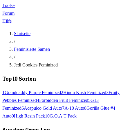
Tools
+
Forum
Hilfe
+
Startseite
/
Feminisierte Samen
/
Jedi Cookies Feminized
Top 10 Sorten
1
Granddaddy Purple Feminized
2
Hindu Kush Feminized
3
Fruity
Pebbles Feminized
4
Forbidden Fruit Feminized
5
G13
Feminized
6
Acapulco Gold Auto
7
A-10 Auto
8
Gorilla Glue #4
Auto
9
High Resin Pack
10
G.O.A.T Pack
Aus dem Grow-Log