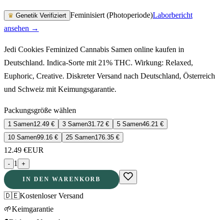
Feminisiert (Photoperiode)
Laborbericht
♛
Genetik Verifiziert
ansehen →
Jedi Cookies Feminized Cannabis Samen online kaufen in
Deutschland. Indica-Sorte mit 21% THC. Wirkung: Relaxed,
Euphoric, Creative. Diskreter Versand nach Deutschland, Österreich
und Schweiz mit Keimungsgarantie.
Packungsgröße wählen
1 Samen
12.49
€
3 Samen
31.72
€
5 Samen
46.21
€
10 Samen
99.16
€
25 Samen
176.35
€
12.49
€
EUR
1
-
+
IN DEN WARENKORB
🇩🇪
Kostenloser Versand
🌱
Keimgarantie