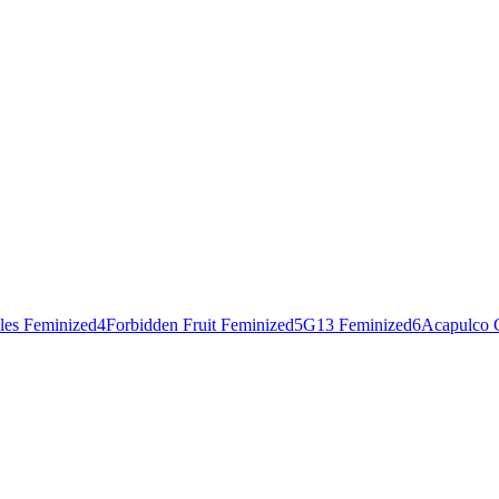
les Feminized
4
Forbidden Fruit Feminized
5
G13 Feminized
6
Acapulco 