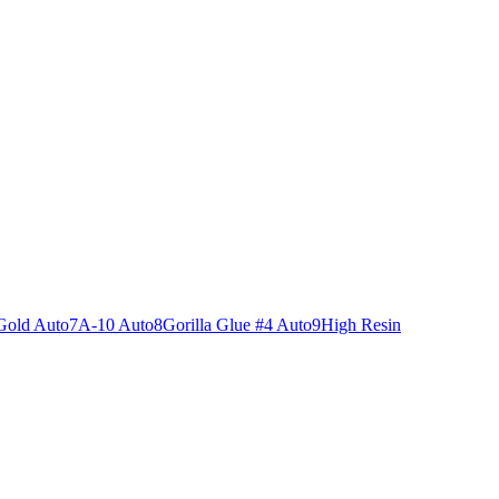
Gold Auto
7
A-10 Auto
8
Gorilla Glue #4 Auto
9
High Resin