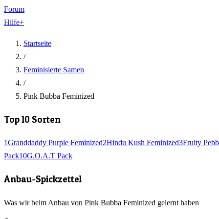
Forum
Hilfe
+
Startseite
/
Feminisierte Samen
/
Pink Bubba Feminized
Top 10 Sorten
1
Granddaddy Purple Feminized
2
Hindu Kush Feminized
3
Fruity Pebb
Pack
10
G.O.A.T Pack
Anbau-Spickzettel
Was wir beim Anbau von Pink Bubba Feminized gelernt haben