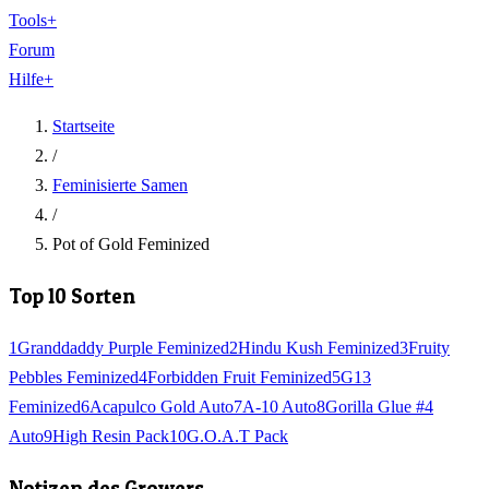
Tools
+
Forum
Hilfe
+
Startseite
/
Feminisierte Samen
/
Pot of Gold Feminized
Top 10 Sorten
1
Granddaddy Purple Feminized
2
Hindu Kush Feminized
3
Fruity
Pebbles Feminized
4
Forbidden Fruit Feminized
5
G13
Feminized
6
Acapulco Gold Auto
7
A-10 Auto
8
Gorilla Glue #4
Auto
9
High Resin Pack
10
G.O.A.T Pack
Notizen des Growers