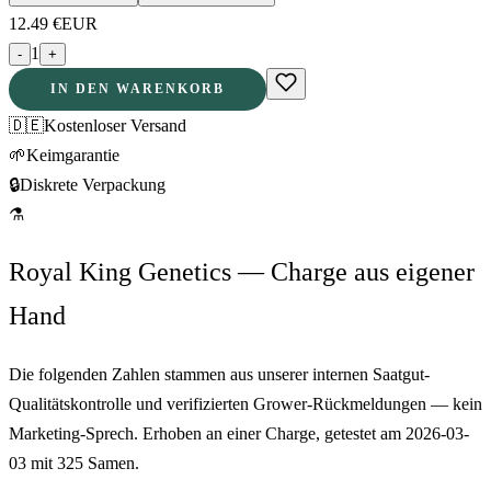
12.49
€
EUR
1
-
+
IN DEN WARENKORB
🇩🇪
Kostenloser Versand
🌱
Keimgarantie
🔒
Diskrete Verpackung
⚗
Royal King Genetics — Charge aus eigener
Hand
Die folgenden Zahlen stammen aus unserer internen Saatgut-
Qualitätskontrolle und verifizierten Grower-Rückmeldungen — kein
Marketing-Sprech. Erhoben an einer Charge, getestet am
2026-03-
03
mit
325
Samen.