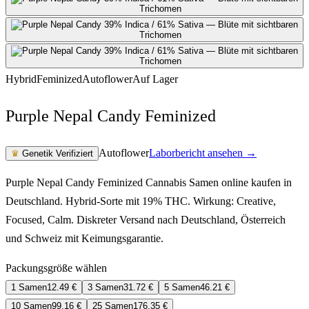
Hybrid
Feminized
Autoflower
Auf Lager
Purple Nepal Candy Feminized
Autoflower
Laborbericht ansehen →
♛
Genetik Verifiziert
Purple Nepal Candy Feminized Cannabis Samen online kaufen in
Deutschland. Hybrid-Sorte mit 19% THC. Wirkung: Creative,
Focused, Calm. Diskreter Versand nach Deutschland, Österreich
und Schweiz mit Keimungsgarantie.
Packungsgröße wählen
1 Samen
12.49
€
3 Samen
31.72
€
5 Samen
46.21
€
10 Samen
99.16
€
25 Samen
176.35
€