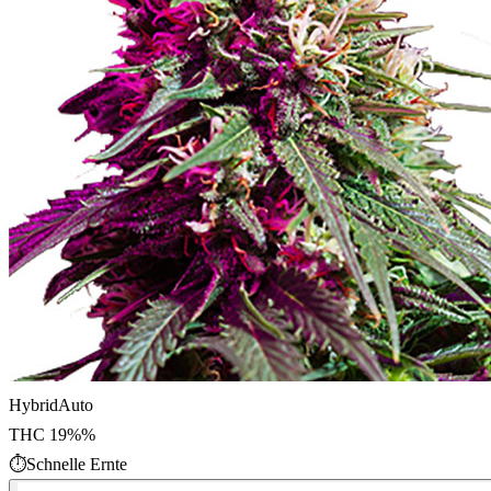
Hybrid
Auto
THC
19%
%
⏱
Schnelle Ernte