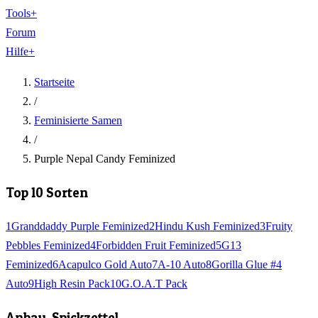
Tools
+
Forum
Hilfe
+
Startseite
/
Feminisierte Samen
/
Purple Nepal Candy Feminized
Top 10 Sorten
1
Granddaddy Purple Feminized
2
Hindu Kush Feminized
3
Fruity
Pebbles Feminized
4
Forbidden Fruit Feminized
5
G13
Feminized
6
Acapulco Gold Auto
7
A-10 Auto
8
Gorilla Glue #4
Auto
9
High Resin Pack
10
G.O.A.T Pack
Anbau-Spickzettel