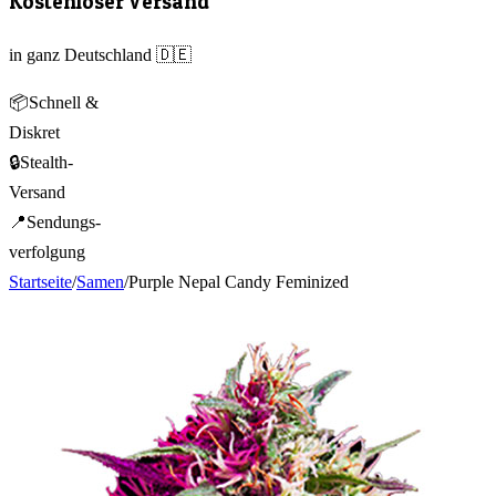
Kostenloser Versand
in ganz Deutschland 🇩🇪
📦
Schnell &
Diskret
🔒
Stealth-
Versand
📍
Sendungs-
verfolgung
Startseite
/
Samen
/
Purple Nepal Candy Feminized