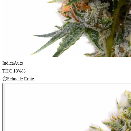
Indica
Auto
THC
18%
%
⏱
Schnelle Ernte