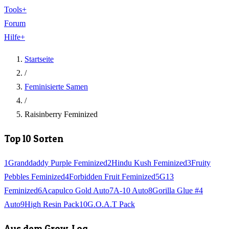
Tools
+
Forum
Hilfe
+
Startseite
/
Feminisierte Samen
/
Raisinberry Feminized
Top 10 Sorten
1
Granddaddy Purple Feminized
2
Hindu Kush Feminized
3
Fruity
Pebbles Feminized
4
Forbidden Fruit Feminized
5
G13
Feminized
6
Acapulco Gold Auto
7
A-10 Auto
8
Gorilla Glue #4
Auto
9
High Resin Pack
10
G.O.A.T Pack
Aus dem Grow-Log