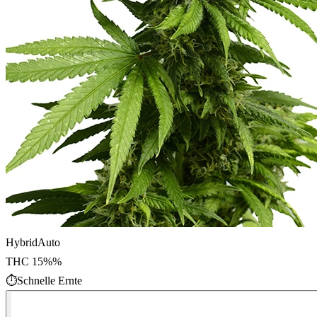
Hybrid
Auto
THC
15%
%
⏱
Schnelle Ernte