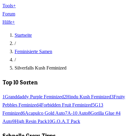
Tools
+
Forum
Hilfe
+
Startseite
/
Feminisierte Samen
/
Silverfalls Kush Feminized
Top 10 Sorten
1
Granddaddy Purple Feminized
2
Hindu Kush Feminized
3
Fruity
Pebbles Feminized
4
Forbidden Fruit Feminized
5
G13
Feminized
6
Acapulco Gold Auto
7
A-10 Auto
8
Gorilla Glue #4
Auto
9
High Resin Pack
10
G.O.A.T Pack
Schnelle Grow-Tipps