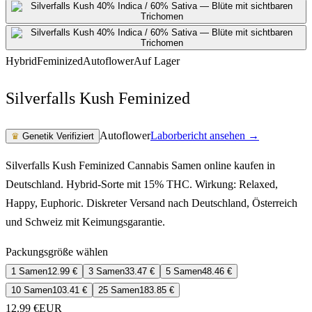
Hybrid
Feminized
Autoflower
Auf Lager
Silverfalls Kush Feminized
Autoflower
Laborbericht ansehen →
♛
Genetik Verifiziert
Silverfalls Kush Feminized Cannabis Samen online kaufen in
Deutschland. Hybrid-Sorte mit 15% THC. Wirkung: Relaxed,
Happy, Euphoric. Diskreter Versand nach Deutschland, Österreich
und Schweiz mit Keimungsgarantie.
Packungsgröße wählen
1 Samen
12.99
€
3 Samen
33.47
€
5 Samen
48.46
€
10 Samen
103.41
€
25 Samen
183.85
€
12.99
€
EUR