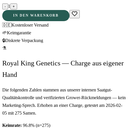
1
-
+
IN DEN WARENKORB
🇩🇪
Kostenloser Versand
🌱
Keimgarantie
🔒
Diskrete Verpackung
⚗
Royal King Genetics — Charge aus eigener
Hand
Die folgenden Zahlen stammen aus unserer internen Saatgut-
Qualitätskontrolle und verifizierten Grower-Rückmeldungen — kein
Marketing-Sprech. Erhoben an einer Charge, getestet am
2026-02-
05
mit
275
Samen.
Keimrate:
96.8
% (n=
275
)