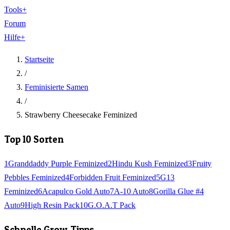
Tools
+
Forum
Hilfe
+
Startseite
/
Feminisierte Samen
/
Strawberry Cheesecake Feminized
Top 10 Sorten
1
Granddaddy Purple Feminized
2
Hindu Kush Feminized
3
Fruity
Pebbles Feminized
4
Forbidden Fruit Feminized
5
G13
Feminized
6
Acapulco Gold Auto
7
A-10 Auto
8
Gorilla Glue #4
Auto
9
High Resin Pack
10
G.O.A.T Pack
Schnelle Grow-Tipps