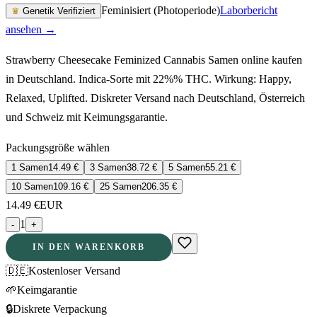
Feminisiert (Photoperiode)
Laborbericht
♛
Genetik Verifiziert
ansehen →
Strawberry Cheesecake Feminized Cannabis Samen online kaufen
in Deutschland. Indica-Sorte mit 22%% THC. Wirkung: Happy,
Relaxed, Uplifted. Diskreter Versand nach Deutschland, Österreich
und Schweiz mit Keimungsgarantie.
Packungsgröße wählen
1 Samen
14.49
€
3 Samen
38.72
€
5 Samen
55.21
€
10 Samen
109.16
€
25 Samen
206.35
€
14.49
€
EUR
1
-
+
IN DEN WARENKORB
🇩🇪
Kostenloser Versand
🌱
Keimgarantie
🔒
Diskrete Verpackung