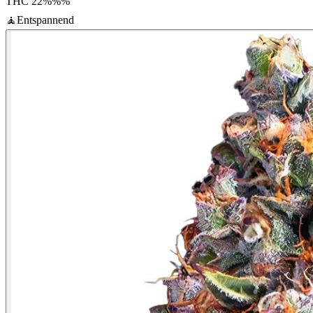
THC
22%%
%
🧘
Entspannend