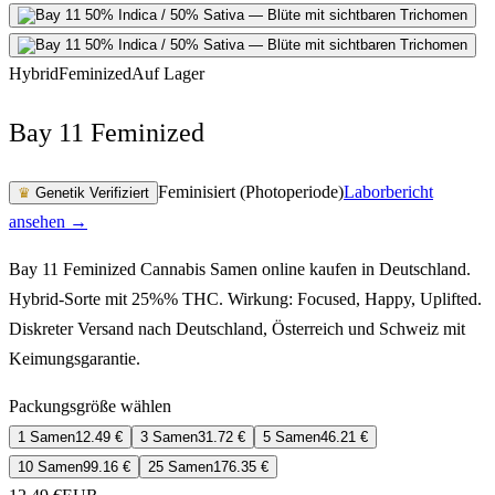
Hybrid
Feminized
Auf Lager
Bay 11 Feminized
Feminisiert (Photoperiode)
Laborbericht
♛
Genetik Verifiziert
ansehen →
Bay 11 Feminized Cannabis Samen online kaufen in Deutschland.
Hybrid-Sorte mit 25%% THC. Wirkung: Focused, Happy, Uplifted.
Diskreter Versand nach Deutschland, Österreich und Schweiz mit
Keimungsgarantie.
Packungsgröße wählen
1 Samen
12.49
€
3 Samen
31.72
€
5 Samen
46.21
€
10 Samen
99.16
€
25 Samen
176.35
€