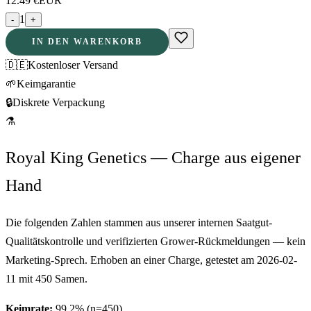
12.49
€
EUR
1
-
+
IN DEN WARENKORB
🇩🇪
Kostenloser Versand
🌱
Keimgarantie
🔒
Diskrete Verpackung
⚗
Royal King Genetics — Charge aus eigener
Hand
Die folgenden Zahlen stammen aus unserer internen Saatgut-
Qualitätskontrolle und verifizierten Grower-Rückmeldungen — kein
Marketing-Sprech. Erhoben an einer Charge, getestet am
2026-02-
11
mit
450
Samen.
Keimrate:
99.2
% (n=
450
)