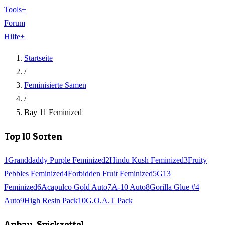
Tools
+
Forum
Hilfe
+
Startseite
/
Feminisierte Samen
/
Bay 11 Feminized
Top 10 Sorten
1
Granddaddy Purple Feminized
2
Hindu Kush Feminized
3
Fruity
Pebbles Feminized
4
Forbidden Fruit Feminized
5
G13
Feminized
6
Acapulco Gold Auto
7
A-10 Auto
8
Gorilla Glue #4
Auto
9
High Resin Pack
10
G.O.A.T Pack
Anbau-Spickzettel