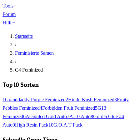
Tools
+
Forum
Hilfe
+
Startseite
/
Feminisierte Samen
/
C4 Feminized
Top 10 Sorten
1
Granddaddy Purple Feminized
2
Hindu Kush Feminized
3
Fruity
Pebbles Feminized
4
Forbidden Fruit Feminized
5
G13
Feminized
6
Acapulco Gold Auto
7
A-10 Auto
8
Gorilla Glue #4
Auto
9
High Resin Pack
10
G.O.A.T Pack
Schnelle Grow-Tipps