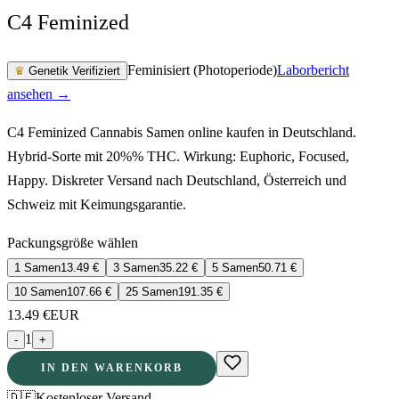
C4 Feminized
Feminisiert (Photoperiode)
Laborbericht
♛
Genetik Verifiziert
ansehen →
C4 Feminized Cannabis Samen online kaufen in Deutschland.
Hybrid-Sorte mit 20%% THC. Wirkung: Euphoric, Focused,
Happy. Diskreter Versand nach Deutschland, Österreich und
Schweiz mit Keimungsgarantie.
Packungsgröße wählen
1 Samen
13.49
€
3 Samen
35.22
€
5 Samen
50.71
€
10 Samen
107.66
€
25 Samen
191.35
€
13.49
€
EUR
1
-
+
IN DEN WARENKORB
🇩🇪
Kostenloser Versand