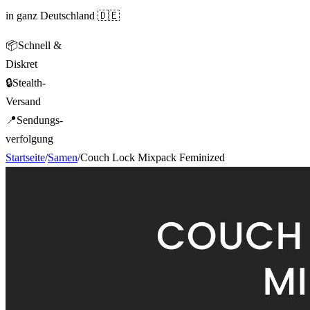
in ganz Deutschland 🇩🇪
📦
Schnell &
Diskret
🔒
Stealth-
Versand
📍
Sendungs-
verfolgung
Startseite
/
Samen
/
Couch Lock Mixpack Feminized