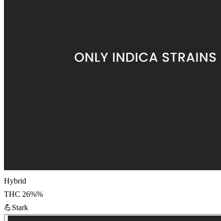
Hybrid
THC
26%
%
💪
Stark