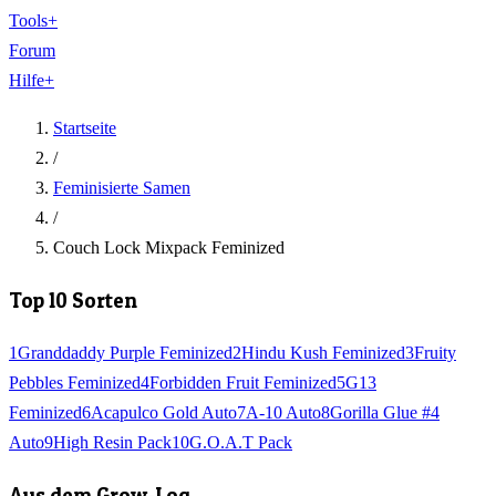
Tools
+
Forum
Hilfe
+
Startseite
/
Feminisierte Samen
/
Couch Lock Mixpack Feminized
Top 10 Sorten
1
Granddaddy Purple Feminized
2
Hindu Kush Feminized
3
Fruity
Pebbles Feminized
4
Forbidden Fruit Feminized
5
G13
Feminized
6
Acapulco Gold Auto
7
A-10 Auto
8
Gorilla Glue #4
Auto
9
High Resin Pack
10
G.O.A.T Pack
Aus dem Grow-Log