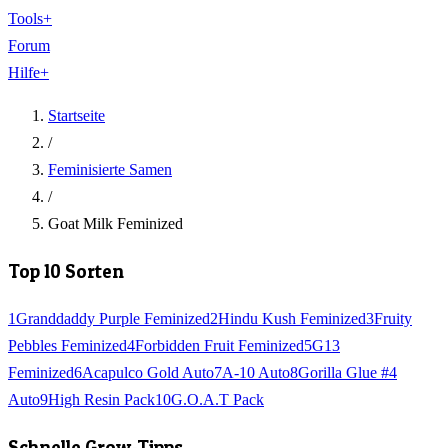
Tools
+
Forum
Hilfe
+
Startseite
/
Feminisierte Samen
/
Goat Milk Feminized
Top 10 Sorten
1
Granddaddy Purple Feminized
2
Hindu Kush Feminized
3
Fruity
Pebbles Feminized
4
Forbidden Fruit Feminized
5
G13
Feminized
6
Acapulco Gold Auto
7
A-10 Auto
8
Gorilla Glue #4
Auto
9
High Resin Pack
10
G.O.A.T Pack
Schnelle Grow-Tipps