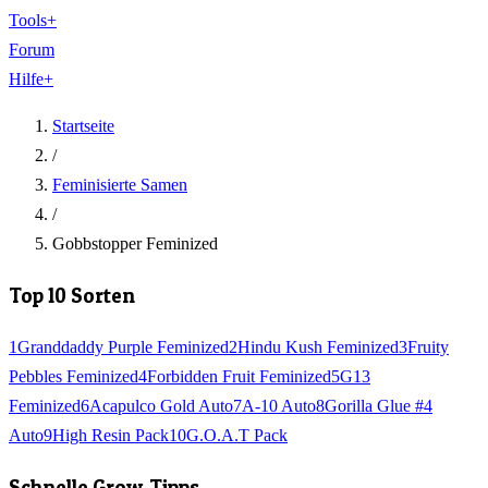
Tools
+
Forum
Hilfe
+
Startseite
/
Feminisierte Samen
/
Gobbstopper Feminized
Top 10 Sorten
1
Granddaddy Purple Feminized
2
Hindu Kush Feminized
3
Fruity
Pebbles Feminized
4
Forbidden Fruit Feminized
5
G13
Feminized
6
Acapulco Gold Auto
7
A-10 Auto
8
Gorilla Glue #4
Auto
9
High Resin Pack
10
G.O.A.T Pack
Schnelle Grow-Tipps