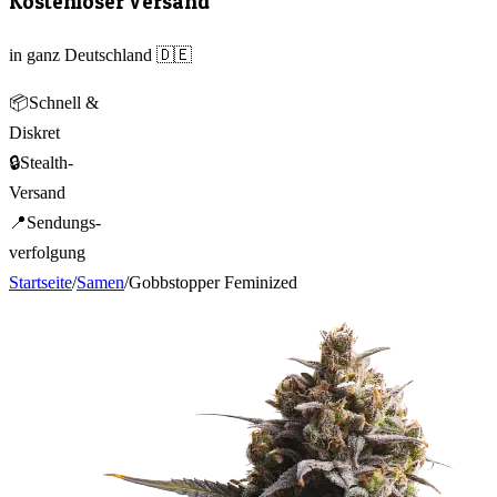
Kostenloser Versand
in ganz Deutschland 🇩🇪
📦
Schnell &
Diskret
🔒
Stealth-
Versand
📍
Sendungs-
verfolgung
Startseite
/
Samen
/
Gobbstopper Feminized