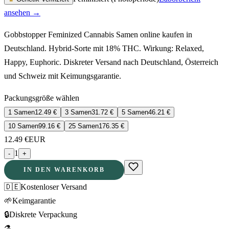
ansehen →
Gobbstopper Feminized Cannabis Samen online kaufen in
Deutschland. Hybrid-Sorte mit 18% THC. Wirkung: Relaxed,
Happy, Euphoric. Diskreter Versand nach Deutschland, Österreich
und Schweiz mit Keimungsgarantie.
Packungsgröße wählen
1 Samen
12.49
€
3 Samen
31.72
€
5 Samen
46.21
€
10 Samen
99.16
€
25 Samen
176.35
€
12.49
€
EUR
1
-
+
IN DEN WARENKORB
🇩🇪
Kostenloser Versand
🌱
Keimgarantie
🔒
Diskrete Verpackung
⚗