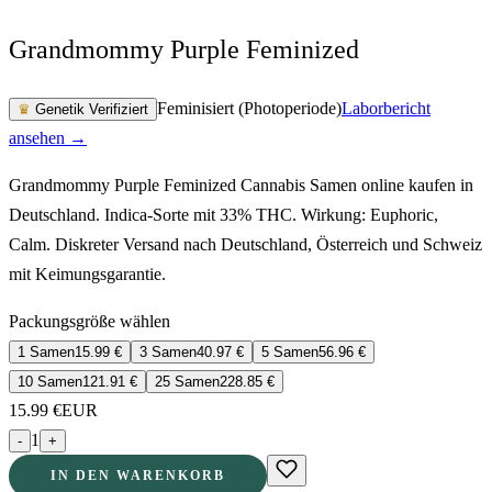
Grandmommy Purple Feminized
Feminisiert (Photoperiode)
Laborbericht
♛
Genetik Verifiziert
ansehen →
Grandmommy Purple Feminized Cannabis Samen online kaufen in
Deutschland. Indica-Sorte mit 33% THC. Wirkung: Euphoric,
Calm. Diskreter Versand nach Deutschland, Österreich und Schweiz
mit Keimungsgarantie.
Packungsgröße wählen
1 Samen
15.99
€
3 Samen
40.97
€
5 Samen
56.96
€
10 Samen
121.91
€
25 Samen
228.85
€
15.99
€
EUR
1
-
+
IN DEN WARENKORB