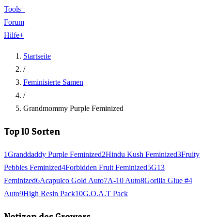
Tools
+
Forum
Hilfe
+
Startseite
/
Feminisierte Samen
/
Grandmommy Purple Feminized
Top 10 Sorten
1
Granddaddy Purple Feminized
2
Hindu Kush Feminized
3
Fruity
Pebbles Feminized
4
Forbidden Fruit Feminized
5
G13
Feminized
6
Acapulco Gold Auto
7
A-10 Auto
8
Gorilla Glue #4
Auto
9
High Resin Pack
10
G.O.A.T Pack
Notizen des Growers