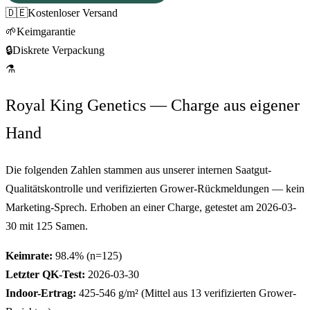
🇩🇪
Kostenloser Versand
🌱
Keimgarantie
🔒
Diskrete Verpackung
⚗
Royal King Genetics — Charge aus eigener
Hand
Die folgenden Zahlen stammen aus unserer internen Saatgut-
Qualitätskontrolle und verifizierten Grower-Rückmeldungen — kein
Marketing-Sprech. Erhoben an einer Charge, getestet am
2026-03-
30
mit
125
Samen.
Keimrate:
98.4
% (n=
125
)
Letzter QK-Test:
2026-03-30
Indoor-Ertrag:
425-546
g/m² (Mittel aus
13
verifizierten Grower-