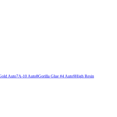
Gold Auto
7
A-10 Auto
8
Gorilla Glue #4 Auto
9
High Resin