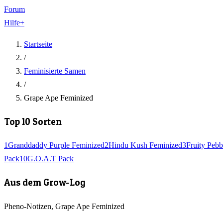
Forum
Hilfe
+
Startseite
/
Feminisierte Samen
/
Grape Ape Feminized
Top 10 Sorten
1
Granddaddy Purple Feminized
2
Hindu Kush Feminized
3
Fruity Pebb
Pack
10
G.O.A.T Pack
Aus dem Grow-Log
Pheno-Notizen, Grape Ape Feminized