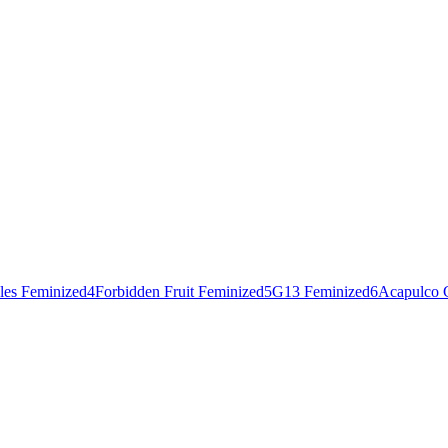
les Feminized
4
Forbidden Fruit Feminized
5
G13 Feminized
6
Acapulco 