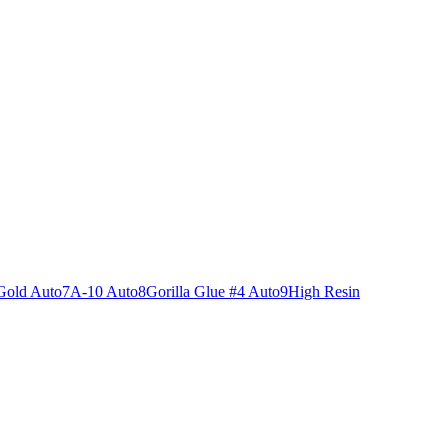
Gold Auto
7
A-10 Auto
8
Gorilla Glue #4 Auto
9
High Resin