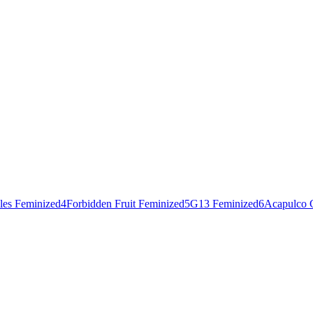
les Feminized
4
Forbidden Fruit Feminized
5
G13 Feminized
6
Acapulco 