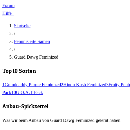
Forum
Hilfe
+
Startseite
/
Feminisierte Samen
/
Guard Dawg Feminized
Top 10 Sorten
1
Granddaddy Purple Feminized
2
Hindu Kush Feminized
3
Fruity Pebb
Pack
10
G.O.A.T Pack
Anbau-Spickzettel
Was wir beim Anbau von Guard Dawg Feminized gelernt haben