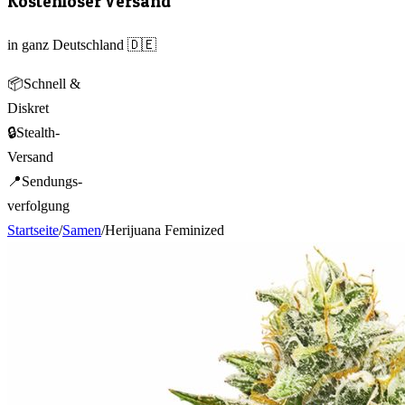
Kostenloser Versand
in ganz Deutschland 🇩🇪
📦
Schnell &
Diskret
🔒
Stealth-
Versand
📍
Sendungs-
verfolgung
Startseite
/
Samen
/
Herijuana Feminized