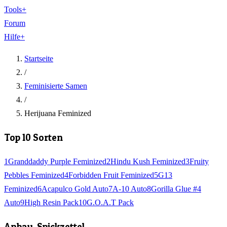
Tools
+
Forum
Hilfe
+
Startseite
/
Feminisierte Samen
/
Herijuana Feminized
Top 10 Sorten
1
Granddaddy Purple Feminized
2
Hindu Kush Feminized
3
Fruity
Pebbles Feminized
4
Forbidden Fruit Feminized
5
G13
Feminized
6
Acapulco Gold Auto
7
A-10 Auto
8
Gorilla Glue #4
Auto
9
High Resin Pack
10
G.O.A.T Pack
Anbau-Spickzettel