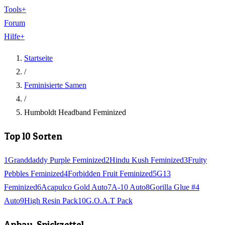
Tools
+
Forum
Hilfe
+
Startseite
/
Feminisierte Samen
/
Humboldt Headband Feminized
Top 10 Sorten
1
Granddaddy Purple Feminized
2
Hindu Kush Feminized
3
Fruity
Pebbles Feminized
4
Forbidden Fruit Feminized
5
G13
Feminized
6
Acapulco Gold Auto
7
A-10 Auto
8
Gorilla Glue #4
Auto
9
High Resin Pack
10
G.O.A.T Pack
Anbau-Spickzettel