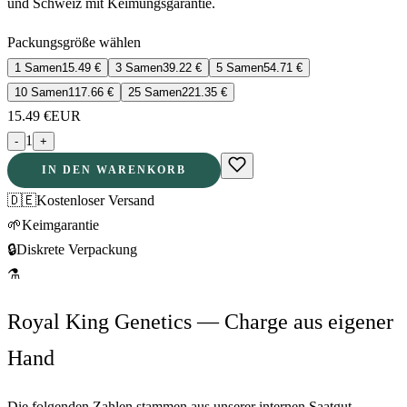
und Schweiz mit Keimungsgarantie.
Packungsgröße wählen
1 Samen
15.49
€
3 Samen
39.22
€
5 Samen
54.71
€
10 Samen
117.66
€
25 Samen
221.35
€
15.49
€
EUR
1
-
+
IN DEN WARENKORB
🇩🇪
Kostenloser Versand
🌱
Keimgarantie
🔒
Diskrete Verpackung
⚗
Royal King Genetics — Charge aus eigener
Hand
Die folgenden Zahlen stammen aus unserer internen Saatgut-