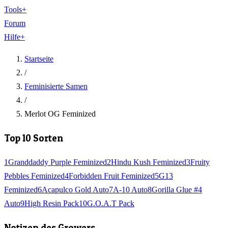
Tools
+
Forum
Hilfe
+
Startseite
/
Feminisierte Samen
/
Merlot OG Feminized
Top 10 Sorten
1
Granddaddy Purple Feminized
2
Hindu Kush Feminized
3
Fruity
Pebbles Feminized
4
Forbidden Fruit Feminized
5
G13
Feminized
6
Acapulco Gold Auto
7
A-10 Auto
8
Gorilla Glue #4
Auto
9
High Resin Pack
10
G.O.A.T Pack
Notizen des Growers