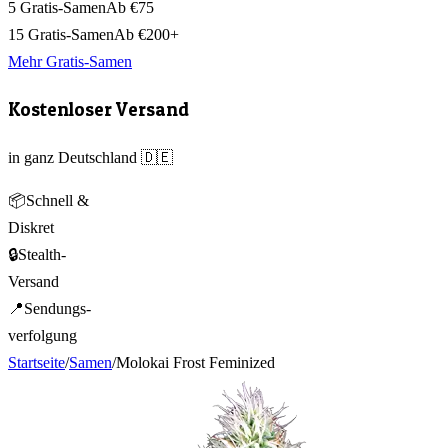
5 Gratis-Samen
Ab €75
15 Gratis-Samen
Ab €200+
Mehr Gratis-Samen
Kostenloser Versand
in ganz Deutschland 🇩🇪
📦
Schnell &
Diskret
🔒
Stealth-
Versand
📍
Sendungs-
verfolgung
Startseite
/
Samen
/
Molokai Frost Feminized