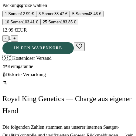
Packungsgröße wählen
1 Samen
12.99
€
3 Samen
33.47
€
5 Samen
48.46
€
10 Samen
103.41
€
25 Samen
183.85
€
12.99
€
EUR
1
-
+
IN DEN WARENKORB
🇩🇪
Kostenloser Versand
🌱
Keimgarantie
🔒
Diskrete Verpackung
⚗
Royal King Genetics — Charge aus eigener
Hand
Die folgenden Zahlen stammen aus unserer internen Saatgut-
Qualitätskontrolle und verifizierten Grower-Rückmeldungen — kein