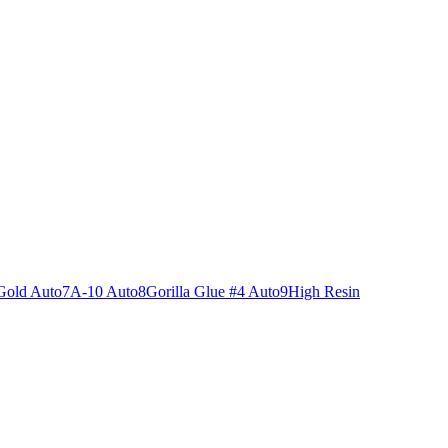
Gold Auto
7
A-10 Auto
8
Gorilla Glue #4 Auto
9
High Resin