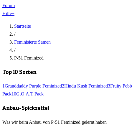
Forum
Hilfe
+
Startseite
/
Feminisierte Samen
/
P-51 Feminized
Top 10 Sorten
1
Granddaddy Purple Feminized
2
Hindu Kush Feminized
3
Fruity Pebb
Pack
10
G.O.A.T Pack
Anbau-Spickzettel
Was wir beim Anbau von P-51 Feminized gelernt haben