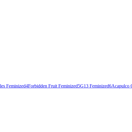
les Feminized
4
Forbidden Fruit Feminized
5
G13 Feminized
6
Acapulco 