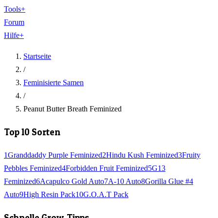
Tools
+
Forum
Hilfe
+
Startseite
/
Feminisierte Samen
/
Peanut Butter Breath Feminized
Top 10 Sorten
1
Granddaddy Purple Feminized
2
Hindu Kush Feminized
3
Fruity
Pebbles Feminized
4
Forbidden Fruit Feminized
5
G13
Feminized
6
Acapulco Gold Auto
7
A-10 Auto
8
Gorilla Glue #4
Auto
9
High Resin Pack
10
G.O.A.T Pack
Schnelle Grow-Tipps