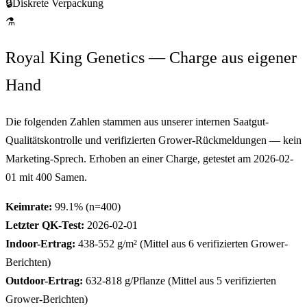
🔒
Diskrete Verpackung
⚗
Royal King Genetics — Charge aus eigener
Hand
Die folgenden Zahlen stammen aus unserer internen Saatgut-
Qualitätskontrolle und verifizierten Grower-Rückmeldungen — kein
Marketing-Sprech. Erhoben an einer Charge, getestet am
2026-02-
01
mit
400
Samen.
Keimrate:
99.1
% (n=
400
)
Letzter QK-Test:
2026-02-01
Indoor-Ertrag:
438-552
g/m² (Mittel aus
6
verifizierten Grower-
Berichten)
Outdoor-Ertrag:
632-818
g/Pflanze (Mittel aus
5
verifizierten
Grower-Berichten)