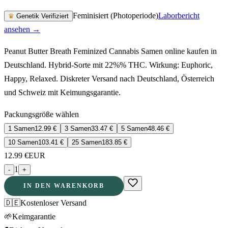
Feminisiert (Photoperiode)
Laborbericht
♛
Genetik Verifiziert
ansehen →
Peanut Butter Breath Feminized Cannabis Samen online kaufen in
Deutschland. Hybrid-Sorte mit 22%% THC. Wirkung: Euphoric,
Happy, Relaxed. Diskreter Versand nach Deutschland, Österreich
und Schweiz mit Keimungsgarantie.
Packungsgröße wählen
1 Samen
12.99
€
3 Samen
33.47
€
5 Samen
48.46
€
10 Samen
103.41
€
25 Samen
183.85
€
12.99
€
EUR
1
-
+
IN DEN WARENKORB
🇩🇪
Kostenloser Versand
🌱
Keimgarantie