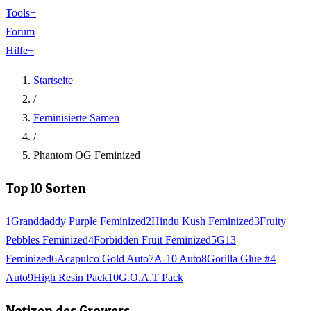
Tools
+
Forum
Hilfe
+
Startseite
/
Feminisierte Samen
/
Phantom OG Feminized
Top 10 Sorten
1
Granddaddy Purple Feminized
2
Hindu Kush Feminized
3
Fruity
Pebbles Feminized
4
Forbidden Fruit Feminized
5
G13
Feminized
6
Acapulco Gold Auto
7
A-10 Auto
8
Gorilla Glue #4
Auto
9
High Resin Pack
10
G.O.A.T Pack
Notizen des Growers