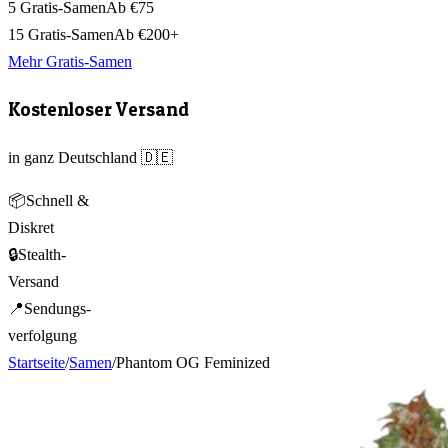
5 Gratis-Samen
Ab €75
15 Gratis-Samen
Ab €200+
Mehr Gratis-Samen
Kostenloser Versand
in ganz Deutschland 🇩🇪
📦
Schnell &
Diskret
🔒
Stealth-
Versand
📍
Sendungs-
verfolgung
Startseite
/
Samen
/
Phantom OG Feminized