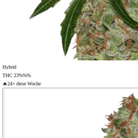
Hybrid
THC
23%%
%
🔥
24× diese Woche