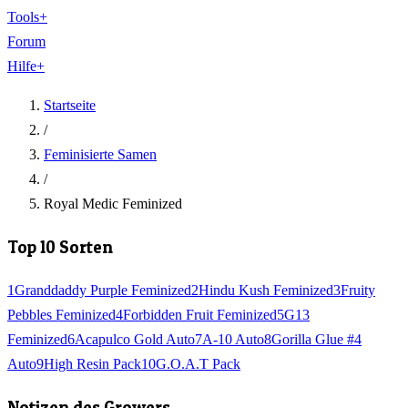
Tools
+
Forum
Hilfe
+
Startseite
/
Feminisierte Samen
/
Royal Medic Feminized
Top 10 Sorten
1
Granddaddy Purple Feminized
2
Hindu Kush Feminized
3
Fruity
Pebbles Feminized
4
Forbidden Fruit Feminized
5
G13
Feminized
6
Acapulco Gold Auto
7
A-10 Auto
8
Gorilla Glue #4
Auto
9
High Resin Pack
10
G.O.A.T Pack
Notizen des Growers