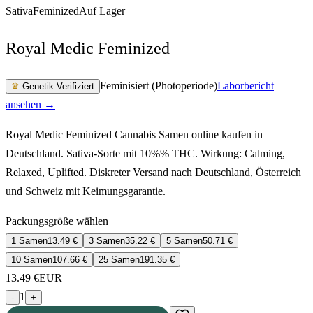
Sativa
Feminized
Auf Lager
Royal Medic Feminized
Feminisiert (Photoperiode)
Laborbericht
♛
Genetik Verifiziert
ansehen →
Royal Medic Feminized Cannabis Samen online kaufen in
Deutschland. Sativa-Sorte mit 10%% THC. Wirkung: Calming,
Relaxed, Uplifted. Diskreter Versand nach Deutschland, Österreich
und Schweiz mit Keimungsgarantie.
Packungsgröße wählen
1 Samen
13.49
€
3 Samen
35.22
€
5 Samen
50.71
€
10 Samen
107.66
€
25 Samen
191.35
€
13.49
€
EUR
1
-
+