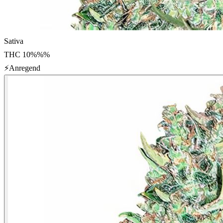
Sativa
THC
10%%
%
⚡
Anregend